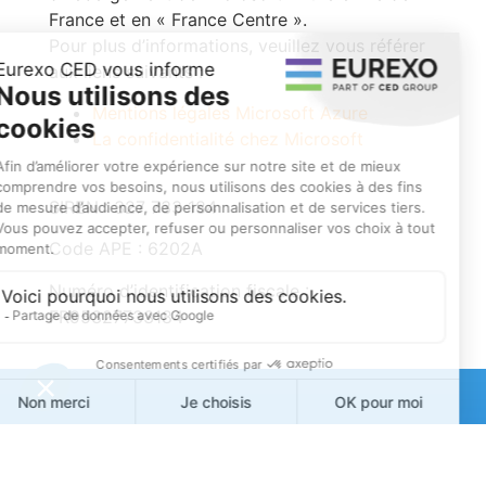
France et en « France Centre ».
Pour plus d’informations, veuillez vous référer
aux liens suivants :
Mentions légales Microsoft Azure
La confidentialité chez Microsoft
SIREN : 327 733 184
Code APE : 6202A
Numéro d’identification fiscale :
FR95327733184